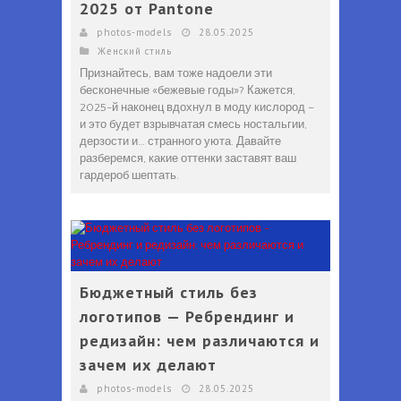
2025 от Pantone
photos-models
28.05.2025
Женский стиль
Признайтесь, вам тоже надоели эти
бесконечные «бежевые годы»? Кажется,
2025-й наконец вдохнул в моду кислород –
и это будет взрывчатая смесь ностальгии,
дерзости и… странного уюта. Давайте
разберемся, какие оттенки заставят ваш
гардероб шептать.
Бюджетный стиль без
логотипов — Ребрендинг и
редизайн: чем различаются и
зачем их делают
photos-models
28.05.2025