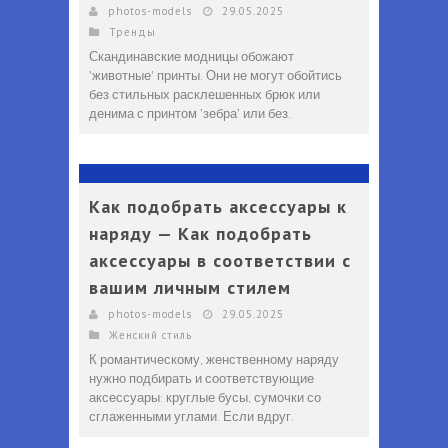
Что должно быть в гардеробе каждой женщины - Перечень вещей, которые должны быть в гардеробе каждой женщины независимо от возраста и профессии
photos-models
29.05.2025
Тренды
Офисный дресс-код для мужчин 2025 - Деловой стиль одежды для мужчин: образы и аксессуары в 2025 году
Скандинавские модницы обожают
'животные' принты. Они не могут обойтись
без стильных расклешенных брюк или
денима с принтом 'зебра' или без.
Как подобрать аксессуары к
наряду — Как подобрать
аксессуары в соответствии с
вашим личным стилем
photos-models
29.05.2025
Женский стиль
К романтическому, женственному наряду
нужно подбирать и соответствующие
аксессуары: круглые бусы, сумочки со
сглаженными углами. Если вдруг.