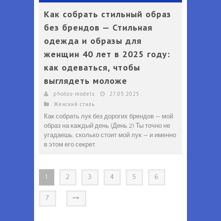
Как собрать стильный образ
без брендов — Стильная
одежда и образы для
женщин 40 лет в 2025 году:
как одеваться, чтобы
выглядеть моложе
photos-models
27.05.2025
Женский стиль
Как собрать лук без дорогих брендов — мой
образ на каждый день (День 2) Ты точно не
угадаешь, сколько стоит мой лук — и именно
в этом его секрет.
1
2
3
4
5
6
7