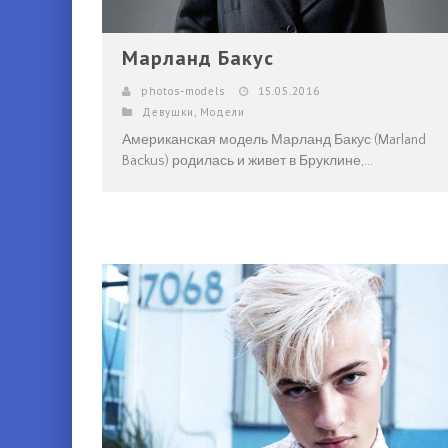
Марланд Бакус
photos-models
15.05.2016
Девушки
,
Модели
Американская модель Марланд Бакус (Marland
Backus) родилась и живет в Бруклине,...