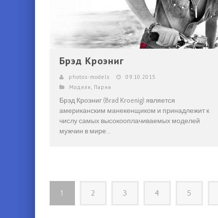
Брэд Кроэниг
photos-models
09.10.2015
Модели
,
Парни
Брэд Кроэниг (Brad Kroenig) является
американским манекенщиком и принадлежит к
числу самых высокооплачиваемых моделей
мужчин в мире...
1
2
3
4
5