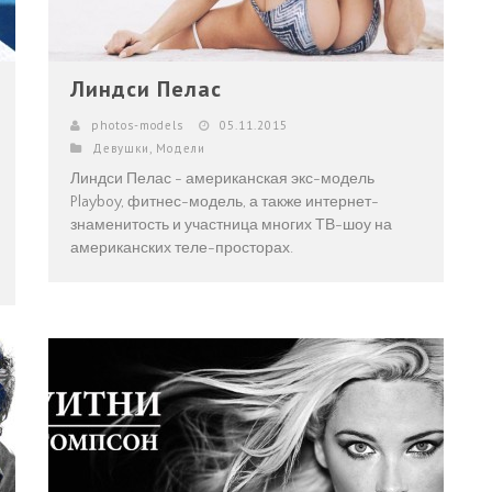
Линдси Пелас
photos-models
05.11.2015
Девушки
,
Модели
Линдси Пелас - американская экс-модель
Playboy, фитнес-модель, а также интернет-
знаменитость и участница многих ТВ-шоу на
американских теле-просторах.