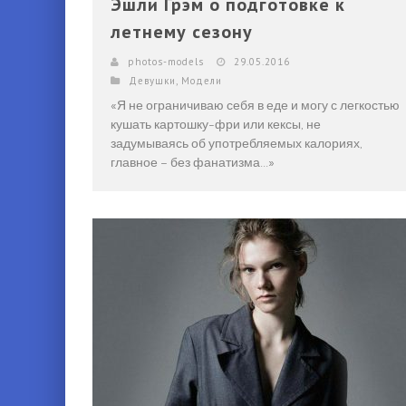
Эшли Грэм о подготовке к
летнему сезону
photos-models
29.05.2016
Девушки
,
Модели
«Я не ограничиваю себя в еде и могу с легкостью
кушать картошку-фри или кексы, не
задумываясь об употребляемых калориях,
главное – без фанатизма...»