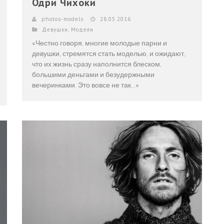
Одри Чихоки
photos-models
28.05.2016
Девушки
,
Модели
«Честно говоря, многие молодые парни и
девушки, стремятся стать моделью, и ожидают,
что их жизнь сразу наполнится блеском,
большими деньгами и безудержными
вечеринками. Это вовсе не так...»