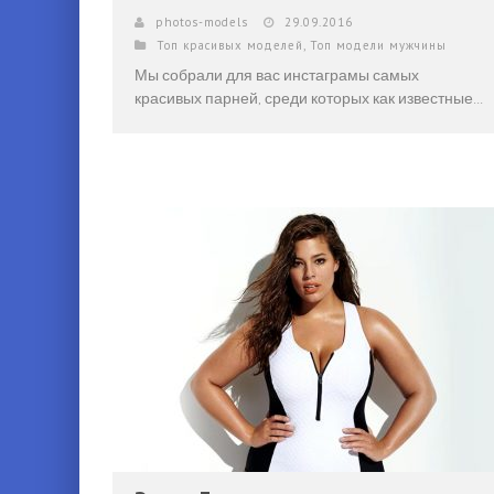
photos-models
29.09.2016
Топ красивых моделей
,
Топ модели мужчины
Мы собрали для вас инстаграмы самых
красивых парней, среди которых как известные...