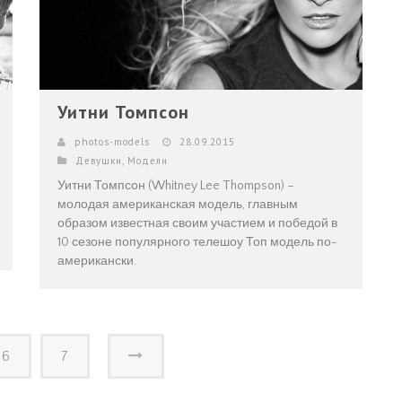
Уитни Томпсон
photos-models
28.09.2015
Девушки
,
Модели
Уитни Томпсон (Whitney Lee Thompson) –
молодая американская модель, главным
образом известная своим участием и победой в
10 сезоне популярного телешоу Топ модель по-
американски.
6
7