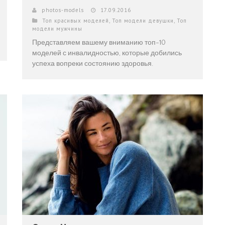
photos-models
17.09.2016
Топ красивых моделей
,
Топ модели девушки
,
Топ
модели мужчины
Представляем вашему вниманию топ-10
моделей с инвалидностью, которые добились
успеха вопреки состоянию здоровья.