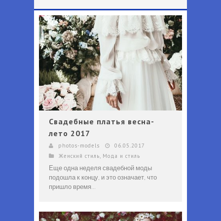
Что должно быть в гардеробе каждой женщины - Перечень вещей, которые должны быть в гардеробе каждой женщины независимо от возраста и профессии
Офисный дресс-код для мужчин 2025 - Деловой стиль одежды для мужчин: образы и аксессуары в 2025 году
Свадебные платья весна-
лето 2017
photos-models
06.05.2017
Женский стиль
,
Мода и стиль
Еще одна неделя свадебной моды
подошла к концу, и это означает, что
пришло время...