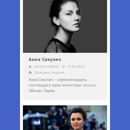
Анна Секулич
photos-models
27.04.2015
Девушки
,
Модели
Анна Секулич – сербская модель,
состоящая в таких агентствах: Women
(Милан, Париж,...