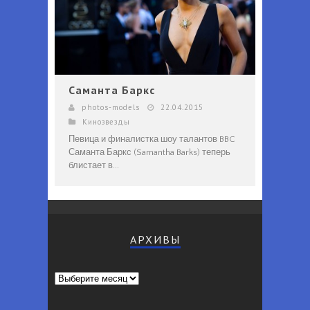
Саманта Баркс
photos-models
22.04.2015
Кинозвезды
Певица и финалистка шоу талантов BBC
Саманта Баркс (Samantha Barks) теперь
блистает в...
АРХИВЫ
Архивы