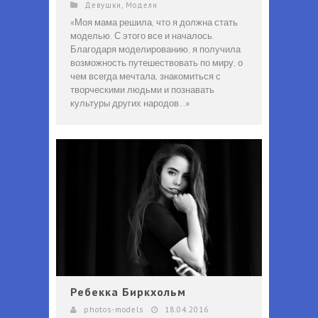
Девушки
,
Модели
«Моя мама решила, что я должна стать
моделью. С этого все и началось.
Благодаря моделированию, я получила
возможность путешествовать по миру, о
чем всегда мечтала, знакомиться с
творческими людьми и познавать
культуры других народов...»
Ребекка Биркхольм
photos-models
18.04.2016