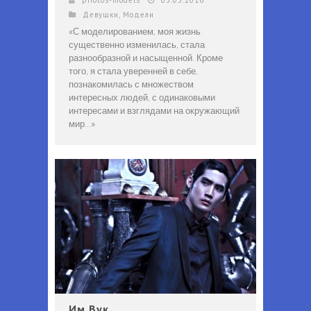
photos-models
03.05.2016
Девушки
,
Модели
«С моделированием, моя жизнь
существенно изменилась, стала
разнообразной и насыщенной. Кроме
того, я стала уверенней в себе,
познакомилась с множеством
интересных людей, с одинаковыми
интересами и взглядами на окружающий
мир...»
Им Вук