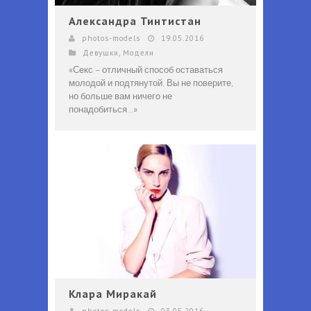
Александра Тинтистан
photos-models
19.05.2016
Девушки
,
Модели
«Секс – отличный способ оставаться
молодой и подтянутой. Вы не поверите,
но больше вам ничего не
понадобиться...»
Клара Миракай