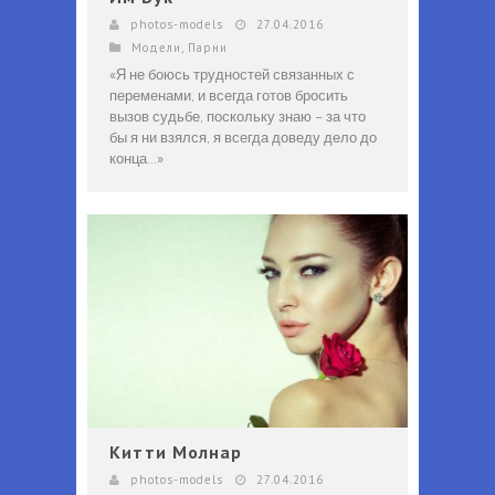
photos-models
27.04.2016
Модели
,
Парни
«Я не боюсь трудностей связанных с
переменами, и всегда готов бросить
вызов судьбе, поскольку знаю – за что
бы я ни взялся, я всегда доведу дело до
конца...»
Китти Молнар
photos-models
27.04.2016