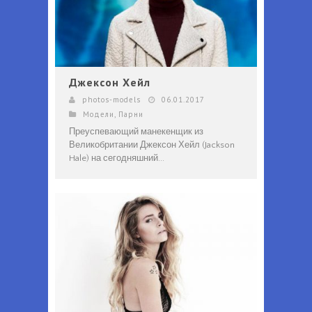
Джексон Хейл
photos-models
06.01.2017
Модели
,
Парни
Преуспевающий манекенщик из
Великобритании Джексон Хейл (Jackson
Hale) на сегодняшний...