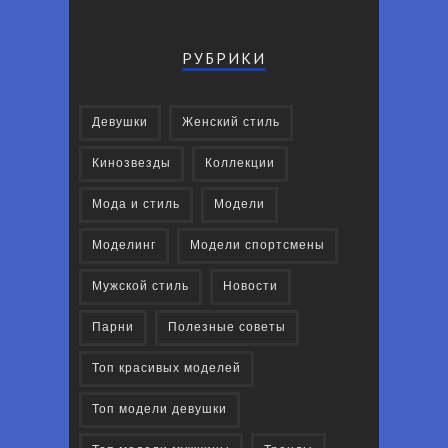
РУБРИКИ
Девушки
Женский стиль
Кинозвезды
Коллекции
Мода и стиль
Модели
Моделинг
Модели спортсмены
Мужской стиль
Новости
Парни
Полезные советы
Топ красивых моделей
Топ модели девушки