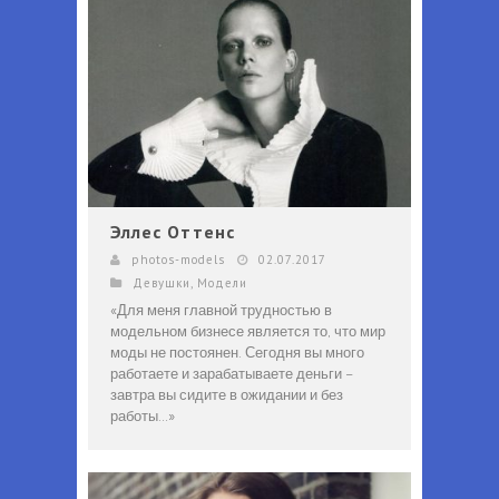
Что должно быть в гардеробе каждой женщины - Перечень вещей, которые должны быть в гардеробе каждой женщины независимо от возраста и профессии
Офисный дресс-код для мужчин 2025 - Деловой стиль одежды для мужчин: образы и аксессуары в 2025 году
Эллес Оттенс
photos-models
02.07.2017
Девушки
,
Модели
«Для меня главной трудностью в
модельном бизнесе является то, что мир
моды не постоянен. Сегодня вы много
работаете и зарабатываете деньги –
завтра вы сидите в ожидании и без
работы...»