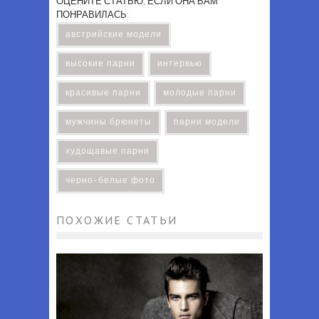
ОЦЕНИТЕ СТАТЬЮ, ЕСЛИ ОНА ВАМ
ПОНРАВИЛАСЬ:
австрийские модели
высокие парни
интервью
красивые парни
молодые парни
мужчины брюнеты
парни модели
худощавые парни
черно-белые фото
ПОХОЖИЕ СТАТЬИ