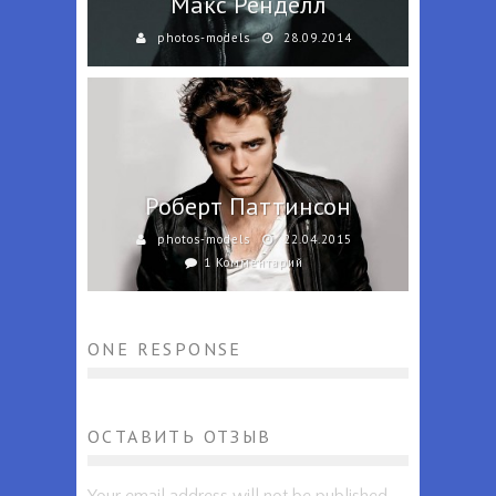
Макс Ренделл
photos-models
28.09.2014
Роберт Паттинсон
photos-models
22.04.2015
1 Комментарий
ONE RESPONSE
ОСТАВИТЬ ОТЗЫВ