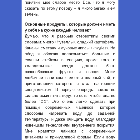
понятии, мое слабое место. Все, что я могу
сказать по этому поводу – я много бегаю и ем
зелень.
Основные продукты, которые должен иметь
у себя на кухне каждый человек?
Думаю, что я разобью стереотипы своими
словами: много «Нутеллы», сладкий картофель,
бананы, сметану и луковые чипсы «Pringles». На
обед я обожаю полакомиться большим и
сочным стейком в специях, кроме того, в
холодильнике всегда должны быть
разнообразные фрукты и овощи. Моим
любимым напитком является зеленый чай, в
приготовлении которого, я стал настоящим
специалистом. В первую очередь, важно не
сильно вскипятить воду, то есть, чтобы она не
более 100°. Это очень легко сделать при
помощи современных чайников, которые
способны нагревать воду до заданной
температуры и даже очищать воду благодаря
новейшим технологиям внутреннего покрытия.
Мне нравятся чайники с современным
дизайном и причудливой формы. Если воду