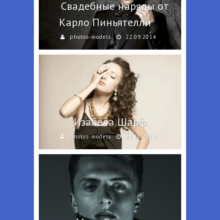
Свадебные наряды от
Карло Пиньятелли
photos-models
22.09.2014
Изабела Шарф
photos-models
21.10.2014