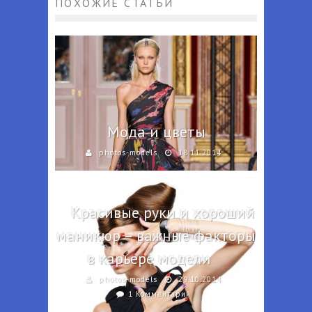
ПОХОЖИЕ СТАТЬИ
Мода и цветы
photos-models
18.11.2014
Красивые руки и хороший
маникюр – важные факторы
в карьере модели
photos-models
29.10.2014
1 Комментарий