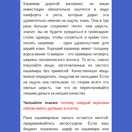
Кашемир дорогой материал, но ваши
инвестиции обязательно окупятся в виде
комфорта и уюта, которые дарит эта
удивительно нежная на ощупь ткань. Она в три
раза больше сохраняет тепло, чем шерсть,
значит, вы не будете нуждаться в громоздких
слоях одежды, чтобы согреться, и кроме того,
носить кашемир – одно удовольствие для
вашей кожи. Хороший кашемир имеет толщину
ворса менее 19 микрон – это примерно четверть
ширины человеческого волоса. То есть, смело
покупайте вещи, изготовленные из чистого
кашемира без примесей. Качественную вещь
можно определить, пощупав ее пальцами. Если
на ощупь она скользкая, то, скорее всего это
овечья шерсть, так что не переплачивайте
лишние деньги за низшее качество.
Читайте также
:
почему каждый мужчина
обязан иметь рубашку в клетку
.
Пока кашемировое пальто остается мечтой,
придерживайтесь аксессуаров. Если ваш
бюджет ограничен, шарф из кашемира или