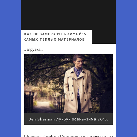
Что должно быть в гардеробе каждой женщины - Перечень вещей, которые должны быть в гардеробе каждой женщины независимо от возраста и профессии
Офисный дресс-код для мужчин 2025 - Деловой стиль одежды для мужчин: образы и аксессуары в 2025 году
КАК НЕ ЗАМЕРЗНУТЬ ЗИМОЙ: 5
САМЫХ ТЕПЛЫХ МАТЕРИАЛОВ
Загрузка...
Ben Sherman лукбук осень-зима 2015.
[dropcap size=big]К[/dropcap]огда температура