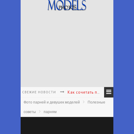
СВЕЖИЕ НОВОСТИ
Как сочетать принты в одежде - Как подбирать и сочетать принты
Фото парней и девушек моделей
Полезные
Как подобрать аксессуары к наряду - Как подобрать аксессуары в соответствии с вашим личным стилем
советы
парням
Что носить с белыми брюками - Какие туфли носить с белыми брюками лето
Что надеть на первое свидание женщине - Что одеть на первое свидание?