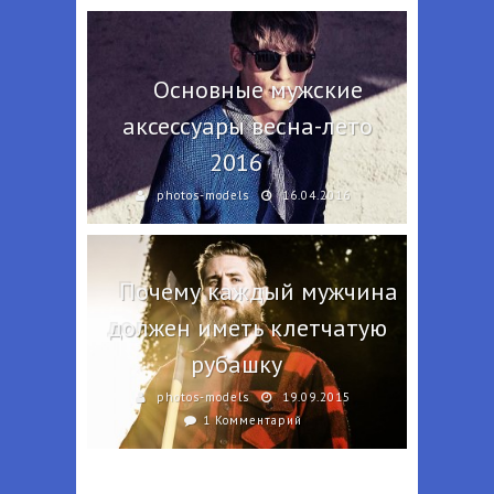
Основные мужские
аксессуары весна-лето
2016
photos-models
16.04.2016
Почему каждый мужчина
должен иметь клетчатую
рубашку
photos-models
19.09.2015
1 Комментарий