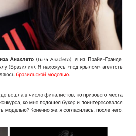
иза Анаклето
(Luiza Anacleto), я из Прайя-Гранде,
улу (Бразилия). Я нахожусь «под крылом» агентств
являюсь
бразильской моделью
.
, где вошла в число финалистов, но призового места
конкурса, ко мне подошел букер и поинтересовался
ать моделью? Конечно же, я согласилась, после чего,