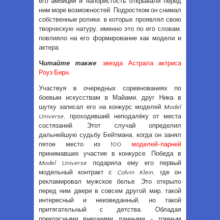
его амбиции и напористость открывали перед
ним море возможностей. Подростком он снимал
собственные ролики, в которых проявлял свою
творческую натуру, именно это по его словам,
повлияло на его формирование как модели и
актера.
Читайте также
:
звезда Астрала актриса
Роуз Бирн
.
Участвуя в очередных соревнованиях по
боевым искусствам в Майами, друг Ника в
шутку записал его на конкурс моделей
Model
Universe
, проходивший неподалёку от места
состязаний. Этот случай определил
дальнейшую судьбу Бейтмана, когда он занял
пятое место из 100
моделей-парней
принимавших участие в конкурсе. Победа в
Model Universe
подарила ему его первый
модельный контракт с
Calvin Klein
, где он
рекламировал мужское белье. Это открыло
перед ним двери в совсем другой мир, такой
интересный и неизведанный, но такой
притягательный с детства. Обладая
прекрасными внешними данными – томным