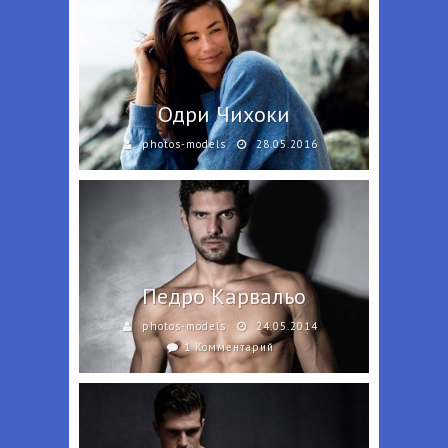
Одри Чихоки
photos-models
28.05.2016
Педро Карвальо
photos-models
24.05.2014
1 Комментарий