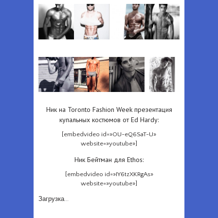
Ник на Toronto Fashion Week презентация
купальных костюмов от Ed Hardy:
[embedvideo id=»OU-eQ6SaT-U»
website=»youtube»]
Ник Бейтман для Ethos:
[embedvideo id=»IY6tzXKRgAs»
website=»youtube»]
Загрузка...