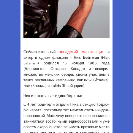
Соблазнительный
канадский манекенщик
и
актер в одном флаконе –
Ник Бейтман
(Nick
Bateman) родился 18 ноября 1986 года
(Берлингтон, Онтарио, Канада) и покорил
множество женских сердец своим участием в
таких рекламных кампаниях, как Row (Италия),
Hair (Канада) и Calida (Швейцария).
Ник и восточные единоборства:
С 4 лет родители отдали Ника в секцию Годзю-
рю каратэ, поскольку тот мечтал стать ниндзя-
черепашкой. Мальчику невероятно понравилось
заниматься восточными единоборствами и уже
совсем скоро, он стал занимать призовые места
на всех местных, а затем и международных