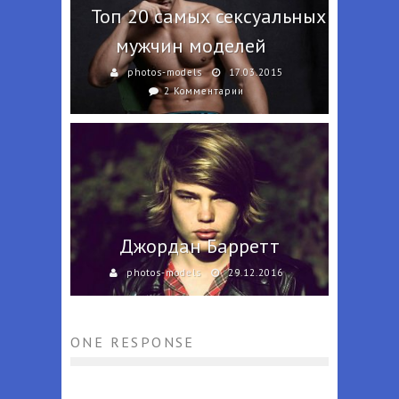
Топ 20 самых сексуальных
мужчин моделей
photos-models
17.03.2015
2 Комментарии
Джордан Барретт
photos-models
29.12.2016
ONE RESPONSE