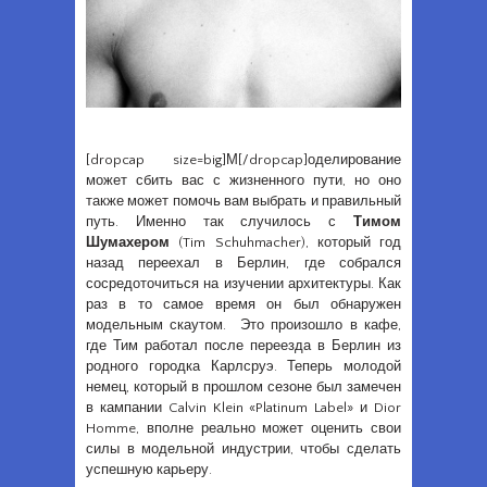
[dropcap size=big]М[/dropcap]оделирование
может сбить вас с жизненного пути, но оно
также может помочь вам выбрать и правильный
путь. Именно так случилось с
Тимом
Шумахером
(Tim Schuhmacher), который год
назад переехал в Берлин, где собрался
сосредоточиться на изучении архитектуры. Как
раз в то самое время он был обнаружен
модельным скаутом. Это произошло в кафе,
где Тим работал после переезда в Берлин из
родного городка Карлсруэ. Теперь молодой
немец, который в прошлом сезоне был замечен
в кампании Calvin Klein «Platinum Label» и Dior
Homme, вполне реально может оценить свои
силы в модельной индустрии, чтобы сделать
успешную карьеру.