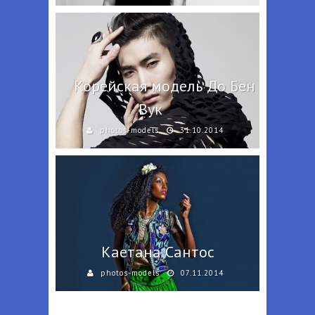
Корейская модель До Бен
Вук
photos-models
31.10.2014
Каетана Сантос
photos-models
07.11.2014