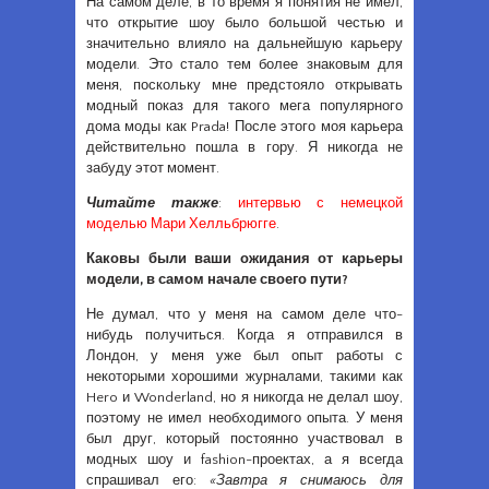
На самом деле, в то время я понятия не имел,
что открытие шоу было большой честью и
значительно влияло на дальнейшую карьеру
модели. Это стало тем более знаковым для
меня, поскольку мне предстояло открывать
модный показ для такого мега популярного
дома моды как Prada! После этого моя карьера
действительно пошла в гору. Я никогда не
забуду этот момент.
Читайте также
:
интервью с немецкой
моделью Мари Хелльбрюгге
.
Каковы были ваши ожидания от карьеры
модели, в самом начале своего пути?
Не думал, что у меня на самом деле что-
нибудь получиться. Когда я отправился в
Лондон, у меня уже был опыт работы с
некоторыми хорошими журналами, такими как
Hero и Wonderland, но я никогда не делал шоу,
поэтому не имел необходимого опыта. У меня
был друг, который постоянно участвовал в
модных шоу и fashion-проектах, а я всегда
спрашивал его:
«Завтра я снимаюсь для