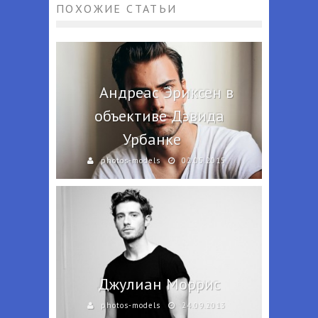
ПОХОЖИЕ СТАТЬИ
Андреас Эриксен в
объективе Дэвида
Урбанке
photos-models
02.05.2015
Джулиан Моррис
photos-models
24.09.2013