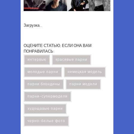
Загрузка...
ОЦЕНИТЕ СТАТЬЮ, ЕСЛИ ОНА ВАМ
ПОНРАВИЛАСЬ:
интервью
красивые парни
молодые парни
немецкая модель
парни блондины
парни модели
парни-супермодели
худощавые парни
черно-белые фото