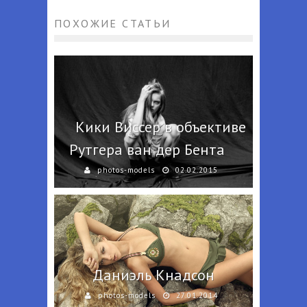
ПОХОЖИЕ СТАТЬИ
Кики Виссер в объективе
Рутгера ван дер Бента
photos-models
02.02.2015
Даниэль Кнадсон
photos-models
27.01.2014