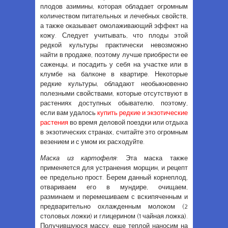
плодов азимины, которая обладает огромным
количеством питательных и лечебных свойств,
а также оказывает омолаживающий эффект на
кожу. Следует учитывать, что плоды этой
редкой культуры практически невозможно
найти в продаже, поэтому лучше приобрести ее
саженцы, и посадить у себя на участке или в
клумбе на балконе в квартире. Некоторые
редкие культуры, обладают необыкновенно
полезными свойствами, которые отсутствуют в
растениях доступных обывателю, поэтому,
если вам удалось
купить редкие и экзотические
растения
во время деловой поездки или отдыха
в экзотических странах, считайте это огромным
везением и с умом их расходуйте.
Маска из картофеля
: Эта маска также
применяется для устранения морщин, и рецепт
ее предельно прост. Берем данный корнеплод,
отвариваем его в мундире, очищаем,
разминаем и перемешиваем с вскипяченным и
предварительно охлажденным молоком (2
столовых ложки) и глицерином (1 чайная ложка).
Получившуюся массу, еще теплой наносим на