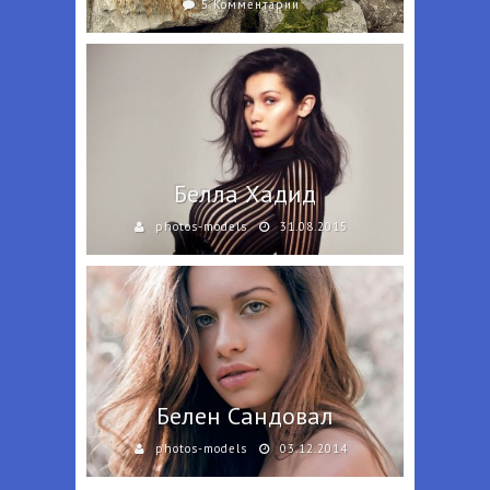
5 Комментарии
Белла Хадид
photos-models
31.08.2015
Белен Сандовал
photos-models
03.12.2014