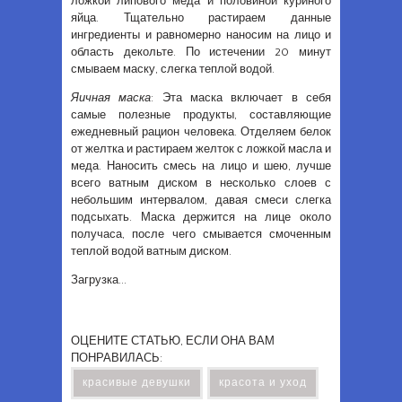
ложкой липового меда и половиной куриного
яйца. Тщательно растираем данные
ингредиенты и равномерно наносим на лицо и
область декольте. По истечении 20 минут
смываем маску, слегка теплой водой.
Яичная маска
: Эта маска включает в себя
самые полезные продукты, составляющие
ежедневный рацион человека. Отделяем белок
от желтка и растираем желток с ложкой масла и
меда. Наносить смесь на лицо и шею, лучше
всего ватным диском в несколько слоев с
небольшим интервалом, давая смеси слегка
подсыхать. Маска держится на лице около
получаса, после чего смывается смоченным
теплой водой ватным диском.
Загрузка...
ОЦЕНИТЕ СТАТЬЮ, ЕСЛИ ОНА ВАМ
ПОНРАВИЛАСЬ:
красивые девушки
красота и уход